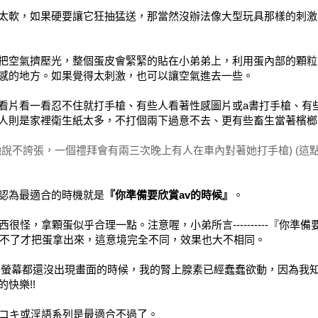
太軟，如果硬要讓它狂抽猛送，那當然沒辦法像大型玩具那樣的刺激
把空氣擠壓光，整個蛋皮會緊緊的貼在小弟弟上，利用蛋內部的顆粒
感的地方。如果覺得太刺激，也可以讓空氣進去一些。
看片看一看忍不住就打手槍、有些人看著性感圖片或a書打手槍、有
人則是家裡衛生紙太多，不打個兩下過意不去、更有些畜生當著檳榔
說不誇張，一個禮拜會有兩三次晚上有人在車內對著她打手槍) (這
認為最適合的時機就是
『你準備要欣賞av的時候』
。
很怪，拿顆蛋似乎合理一點。注意喔，小弟所言----------『你準備
到受不了才把蛋拿出來，這意境完全不同，效果也大不相同。
螢幕都還沒出現畫面的時候，我的腎上腺素已經蠢蠢欲動，因為我
快樂!!
手コキ或淫語系列是最適合不過了。