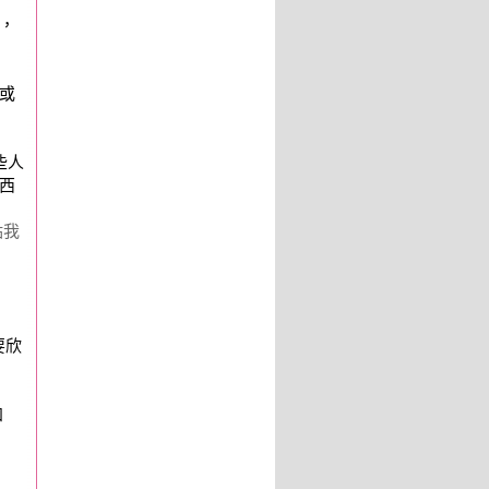
，
或
些人
西
點我
要欣
知