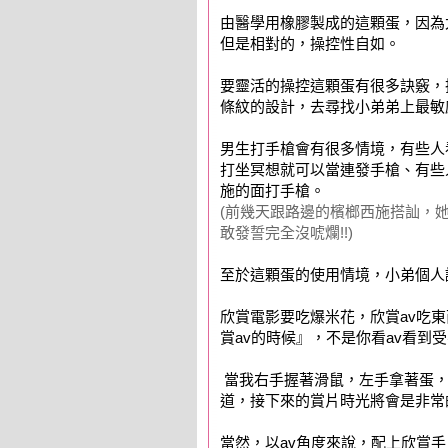
由醫學用橡膠製成的這顆蛋，因為
但是相對的，操控性自如。
要靈活的操控這顆蛋有很多訣竅，
條紋的設計，去尋找小弟弟上最敏
男生打手槍會有很多情境，有些人
打坐冥想就可以當連發手槍、有些
施的面打手槍。
(前幾天跟路邊的檳榔西施搭訕，她
敢發誓完全沒唬爛!!)
至於這顆蛋的使用情境，小弟個人
欣賞電影要吃爆米花，欣賞av吃東西
賞av的時候』，不是你看av看
當我右手握著滑鼠，左手拿著蛋，
道，接下來的賞片時光將會是非常的
當然，以av角度來說，配上欣賞