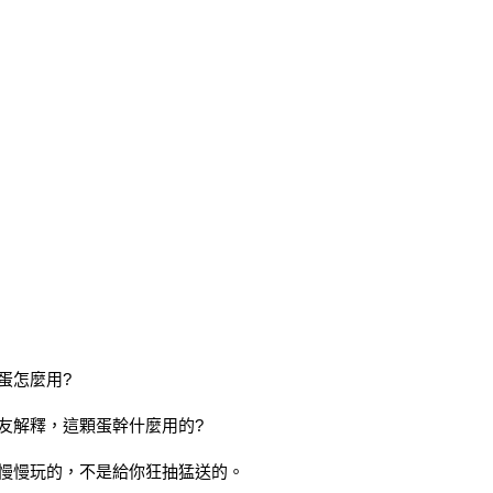
蛋怎麼用?
友解釋，這顆蛋幹什麼用的?
慢慢玩的，不是給你狂抽猛送的。